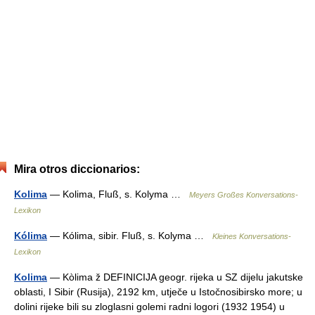
Mira otros diccionarios:
Kolima
— Kolima, Fluß, s. Kolyma …
Meyers Großes Konversations-
Lexikon
Kólima
— Kólima, sibir. Fluß, s. Kolyma …
Kleines Konversations-
Lexikon
Kolima
— Kòlima ž DEFINICIJA geogr. rijeka u SZ dijelu jakutske
oblasti, I Sibir (Rusija), 2192 km, utječe u Istočnosibirsko more; u
dolini rijeke bili su zloglasni golemi radni logori (1932 1954) u