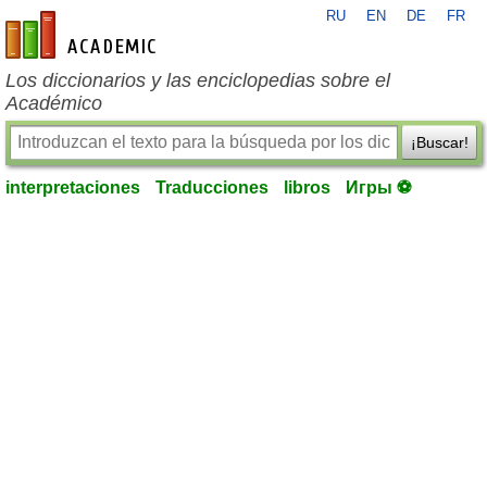
RU
EN
DE
FR
es-academic.com
Los diccionarios y las enciclopedias sobre el
Académico
¡Buscar!
interpretaciones
Traducciones
libros
Игры ⚽