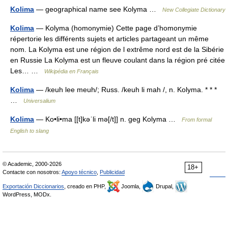
Kolima
— geographical name see Kolyma …
New Collegiate Dictionary
Kolima
— Kolyma (homonymie) Cette page d’homonymie
répertorie les différents sujets et articles partageant un même
nom. La Kolyma est une région de l extrême nord est de la Sibérie
en Russie La Kolyma est un fleuve coulant dans la région pré citée
Les… …
Wikipédia en Français
Kolima
— /keuh lee meuh/; Russ. /keuh li mah /, n. Kolyma. * * *
…
Universalium
Kolima
— Ko•li•ma [[t]kəˈli mə[/t]] n. geg Kolyma …
From formal
English to slang
© Academic, 2000-2026
18+
Contacte con nosotros:
Apoyo técnico
,
Publicidad
Exportación Diccionarios
, creado en PHP,
Joomla,
Drupal,
WordPress, MODx.