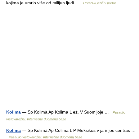
kojima je umrlo više od milijun ljudi …
Hrvatski jezični portal
Kolima
— Sp Kolimà Ap Kolima L ež. V Suomijoje …
Pasaulio
vietovardžiai. Internetinė duomenų bazė
Kolima
— Sp Kolimà Ap Colima L P Meksikos v ja ir jos centras …
Pasaulio vietovardžiai. Internetinė duomenų bazė